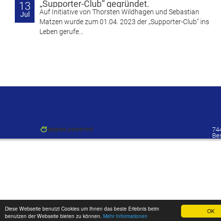
„Supporter-Club“ gegründet.
13
Auf Initiative von Thorsten Wildhagen und Sebastian
Jul
Matzen wurde zum 01.04. 2023 der „Supporter-Club" ins
Leben gerufe...
74
Be
Diese Webseite benutzt Cookies um Ihnen das beste Erlebnis beim
OK
benutzen der Webseite bieten zu können.
Mehr Informationen